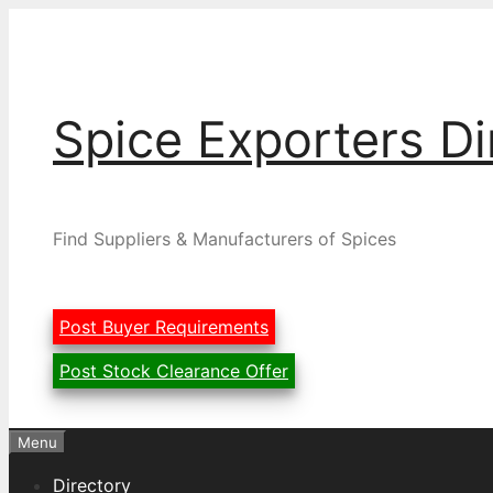
Skip
to
content
Spice Exporters Di
Find Suppliers & Manufacturers of Spices
Post Buyer Requirements
Post Stock Clearance Offer
Menu
Directory