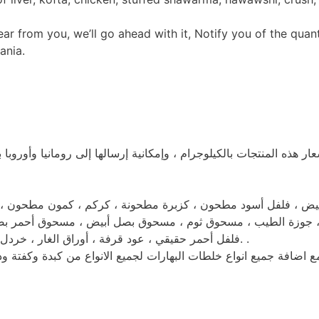
 from you, we’ll go ahead with it, Notify you of the quanti
ania.
نية إرسالها إلى رومانيا وأوروبا بما في ذلك الشحن والتعبئة والتغليف
وق بصل أبيض ، مسحوق أحمر بصل ، مسحوق بصل وردي ، كزبرة ، 
فلفل أحمر حقيقي ، عود قرفة ، أوراق الغار ، خردل ، فانيليا ، ريحان ، كراوية ، شبت ، بقدونس ، كرفس ، زعتر ، سماق. .