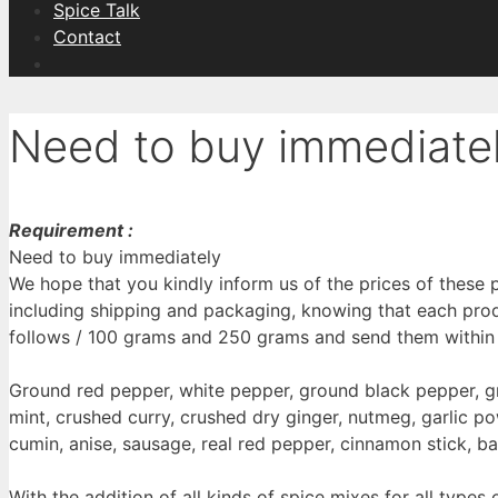
Spice Talk
Contact
Need to buy immediatel
Requirement :
Need to buy immediately
We hope that you kindly inform us of the prices of these 
including shipping and packaging, knowing that each produ
follows / 100 grams and 250 grams and send them within
Ground red pepper, white pepper, ground black pepper, gr
mint, crushed curry, crushed dry ginger, nutmeg, garlic p
cumin, anise, sausage, real red pepper, cinnamon stick, bay 
With the addition of all kinds of spice mixes for all types 